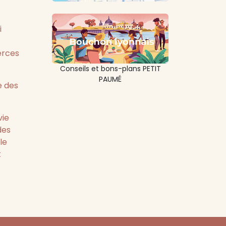
i
erces
Conseils et bons-plans PETIT
PAUMÉ
e des
vie
des
le
t